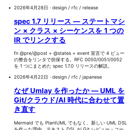
2026年4月28日
·
design / rfc / release
spec 1.7 リリース — ステートマシ
ン × クラス × シーケンスを 1 つの
IR でリンクする
fn @pre/@post + @states + event 宣言で 4 ビュー
の整合をリンタで担保する。RFC 0050/0051/0052
を 1 つにまとめた spec 1.7.0 リリースの解説。
2026年4月22日
·
design / rfc / japanese
なぜ Umlay を作ったか — UML を
Git/クラウド/AI 時代に合わせて置
き直す
Mermaid でも PlantUML でもなく、新しい UML DSL
を作った理由。テキスト DSL が Git レビュー・コー